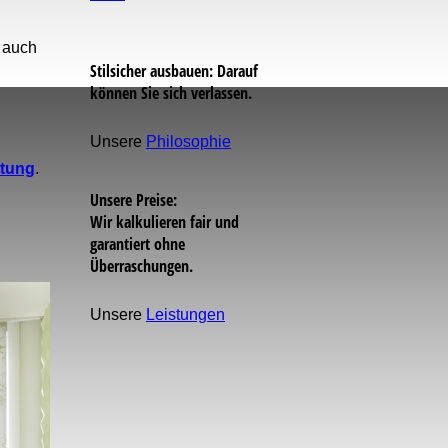
 auch
Stilsicher ausbauen: Darauf
können Sie sich verlassen.
Unsere
Philosophie
tung
.
Unsere Preise:
Wir kalkulieren fair und
garantiert ohne
Überraschungen.
Unsere
Leistungen