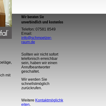
Wir beraten Sie
unverbindlich und kostenlos
Telefon: 07581 8549
Email:
info@schmoetzer-
raum.de
Sollten wir nicht sofort
telefonisch erreichbar
beläge,
sein, haben wir einen
Anruf­beantworter
geschaltet.
ich mit
Wir werden Sie
schnellst­möglich
zurückrufen.
Weitere
Kontaktmöglichk
eiten
.