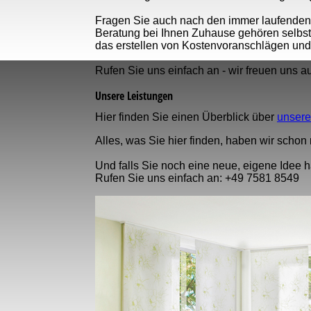
Fragen Sie auch nach den immer laufenden 
Beratung bei Ihnen Zuhause gehören selbst
das erstellen von Kostenvoranschlägen und
Rufen Sie uns einfach an - wir freuen uns au
Unsere Leistungen
Hier finden Sie einen Überblick über
unsere
Alles, was Sie hier finden, haben wir schon r
Und falls Sie noch eine neue, eigene Idee 
Rufen Sie uns einfach an: +49 7581 8549