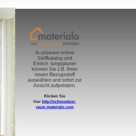
In unserem online
Stoffkatalog und
Einrich tungsplaner
können Sie z.B. Ihren
neuen Bezugsstoff
auswählen und sofort zur
Ansicht aufpolstern.
Klicken Sie
hier
http://schmoetzer-
raum.materialo.com