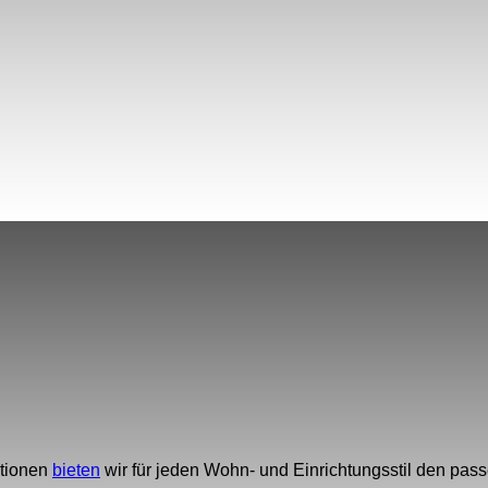
ktionen
bieten
wir für jeden Wohn- und Einrichtungsstil den pas