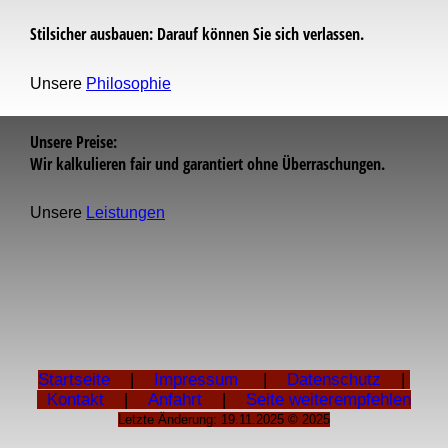
Stilsicher ausbauen: Darauf können Sie sich verlassen.
Unsere
Philosophie
Unsere Preise:
Wir kalkulieren fair und garantiert ohne Überraschungen.
Unsere
Leistungen
Startseite
|
Impressum
|
Datenschutz
|
Kontakt
|
Anfahrt
|
Seite weiterempfehlen
Letzte Änderung: 19.11.2025 © 2025