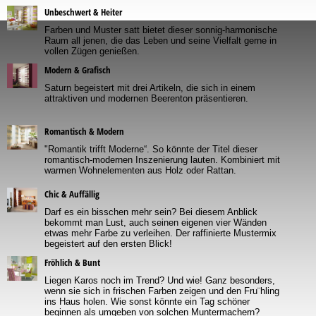
Unbeschwert & Heiter
Farben und Muster satt bietet dieser sonnig-harmonische
Raum all jenen, die das Leben und seine Vielfalt gerne in
vollen Zügen genießen.
Modern & Grafisch
Saturn begeistert mit drei Artikeln, die sich in einem
attraktiven und modernen Beerenton präsentieren.
Romantisch & Modern
"Romantik trifft Moderne“. So könnte der Titel dieser
romantisch-modernen Inszenierung lauten. Kombiniert mit
warmen Wohnelementen aus Holz oder Rattan.
Chic & Auffällig
Darf es ein bisschen mehr sein? Bei diesem Anblick
bekommt man Lust, auch seinen eigenen vier Wänden
etwas mehr Farbe zu verleihen. Der raffinierte Mustermix
begeistert auf den ersten Blick!
Fröhlich & Bunt
Liegen Karos noch im Trend? Und wie! Ganz besonders,
wenn sie sich in frischen Farben zeigen und den Fru¨hling
ins Haus holen. Wie sonst könnte ein Tag schöner
beginnen als umgeben von solchen Muntermachern?