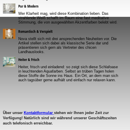
Pur & Modern
Wer Klarheit mag, wird diese Kombination lieben. Das
strahlende Weiß schafft im Raum eine fast meditative
Stimmung, die von ausgewählten Akzentfarben belebt wird.
Romantisch & Verspielt
Nova stellt sich mit drei ansprechenden Neuheiten vor. Die
Artikel stellen sich dabei als klassische Serie dar und
präsentieren sich gern als Vertreter des chicen
Landhauslooks.
Heiter & Frisch
Heiter, frisch und einladend: so zeigt sich diese Schlafoase
in leuchtenden Aquafarben. Selbst an trüben Tagen holen
diese Stoffe die Sonne ins Haus. Ein Ort, an dem man sich
auch tagsüber gerne aufhält und einfach nur relaxen kann.
Über unser
Kontaktformular
stehen wir Ihnen jeder Zeit zur
Verfügung! Natürlich sind wir während unserer Geschäftszeiten
auch telefonisch erreichbar.