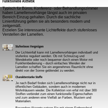
Funktionelle Ästhetik
Typisch für Büros, Konferenz- oder Behandlungszimmer
haben Lamellenvorhänge längst auch im privaten
Bereich Einzug gehalten. Durch die sachliche
Linienführung gelten sie als besonders modern und
zeitgemäß.
Erzielen Sie interessante Lichteffekte durch stufenloses
Verstellen der Lamellen.
Stufenloses Vergnügen
Der Lichteinfall kann mit Lamellenvorhängen individuell und
stufenlos reguliert werden. Ob mit Schnurzug und
Wendekette oder noch bequemer durch einen Motor mit
Funkfernbedienung – durch einfaches Wenden der
Lamellen schaffen Sie ein angenehmes Raumlicht ohne
direkt von der Sonne geblendet zu werden.
Charakterstarke Stoffe
Je nach Bedarf finden sich Lamellenvorhänge nicht nur in
öffentlichen Gebäuden, sondern auch in modernen
Wohnhäusern wieder. Die Kollektion von erfal mit über 300
Stoffen verbindet zum einen funktionelle Eigenschaften
und zum anderen eine Vielfalt an Farben, Mustern und
Materialien.
Besondere Akzente setzen Sie mit einem Farbwechsel